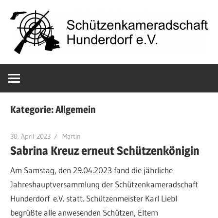
Zum
Inhalt
springen
Schützenkame
Hunderdorf
Kategorie:
Allgemein
e.V.
30. April 2023
Martin
Sabrina Kreuz erneut Schützenkönigin
Am Samstag, den 29.04.2023 fand die jährliche
Jahreshauptversammlung der Schützenkameradschaft
Hunderdorf e.V. statt. Schützenmeister Karl Liebl
begrüßte alle anwesenden Schützen, Eltern