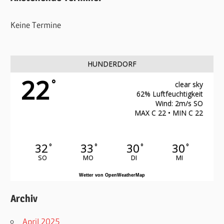
Keine Termine
HUNDERDORF
22
°
clear sky
62% Luftfeuchtigkeit
Wind: 2m/s SO
MAX C 22 • MIN C 22
32
33
30
30
°
°
°
°
SO
MO
DI
MI
Wetter von OpenWeatherMap
Archiv
April 2025