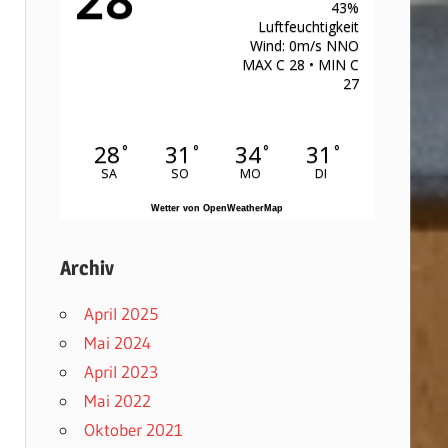
43%
Luftfeuchtigkeit
Wind: 0m/s NNO
MAX C 28 • MIN C
27
28
31
34
31
°
°
°
°
SA
SO
MO
DI
Wetter von OpenWeatherMap
Archiv
April 2025
Mai 2024
April 2023
Mai 2022
Oktober 2021