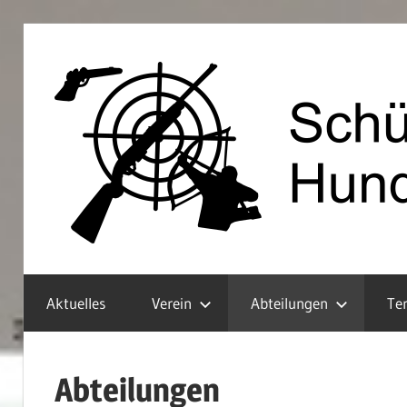
Zum
Inhalt
springen
Aktuelles
Verein
Abteilungen
Te
Abteilungen