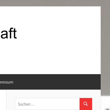
Schützenkameradsc
Hunderdorf
e.V.
pressum
Suchen
Suchen
nach: