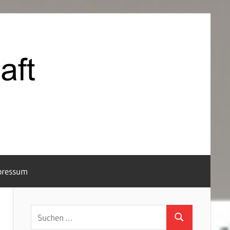
Schützenkameradsc
Hunderdorf
e.V.
pressum
Suchen
Suchen
nach: