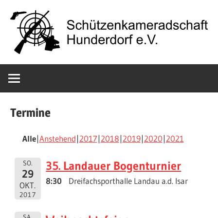
Zum
Inhalt
springen
Schützenkame
Hunderdorf
Termine
e.V.
Alle
Anstehend
2017
2018
2019
2020
2021
35. Landauer Bogenturnier
SO.
29
8:30
Dreifachsporthalle Landau a.d. Isar
OKT.
2017
SA.